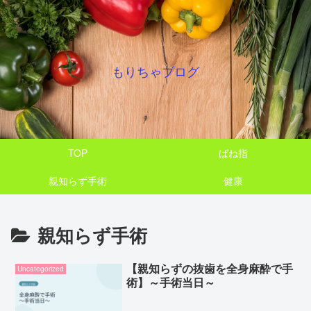
もりちゃブログ
TOP
ばね指
親知らず手術
健康
親知らず手術
【親知らずの抜歯を全身麻酔で手
Uncategorized
術】～手術当日～