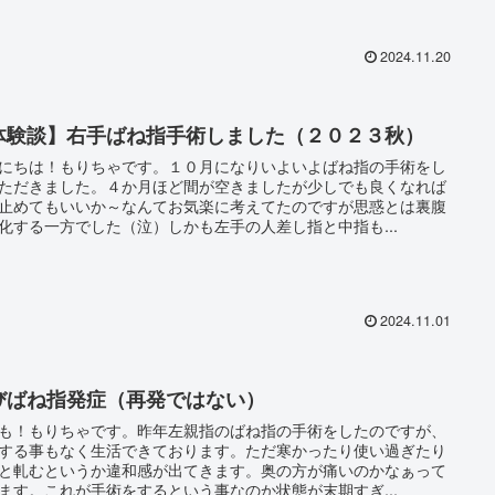
2024.11.20
体験談】右手ばね指手術しました（２０２３秋）
にちは！もりちゃです。１０月になりいよいよばね指の手術をし
ただきました。４か月ほど間が空きましたが少しでも良くなれば
止めてもいいか～なんてお気楽に考えてたのですが思惑とは裏腹
化する一方でした（泣）しかも左手の人差し指と中指も...
2024.11.01
びばね指発症（再発ではない）
も！もりちゃです。昨年左親指のばね指の手術をしたのですが、
する事もなく生活できております。ただ寒かったり使い過ぎたり
と軋むというか違和感が出てきます。奥の方が痛いのかなぁって
ます。これが手術をするという事なのか状態が末期すぎ...