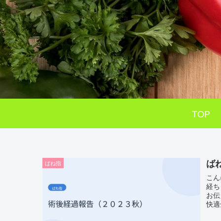
TOP
ば
ばね指
こん
経ち
お伝
快適