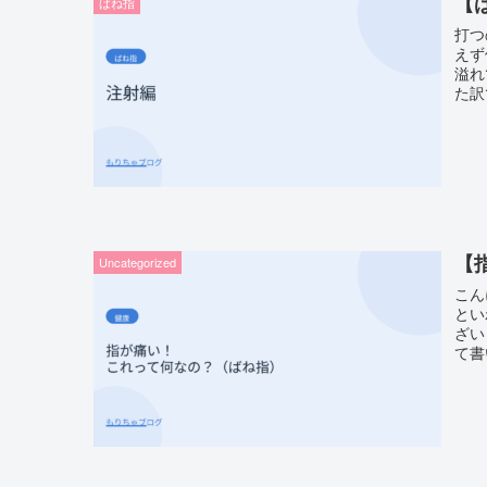
【
ばね指
打つ
えず
溢れ
た訳
【
Uncategorized
こん
とい
ざい
て書