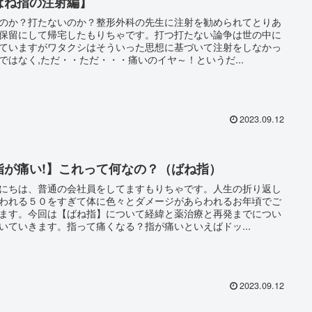
ばね指の注射編】
のか？打たないのか？整形外科の先生に注射を勧められてとりあ
保留にして帰宅したもりちゃです。打つ打たない論争は世の中に
ていますがワタクシはそういった思想に基づいて注射をしなかっ
ではなく,ただ・・ただ・・・痛いのイヤ～！というだ...
2023.09.12
指が痛い!】これって何なの？（ばね指）
にちは、普通の会社員をしてますもりちゃです。人生の折り返し
われる５０をすぎて体に色々とダメージがあらわれるお年頃でご
ます。今回は【ばね指】について経緯と薬治療と再発までについ
いていきます。指って痛くなる？指が痛いといえばドッ...
2023.09.12