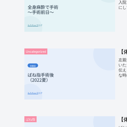
入院
にし
【
Uncategorized
左親
いた
伝え
な時
【
ばね指