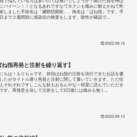
指で悩んでいる方は多いのでは無いでしょうか？曲げた指を伸ば
にバイーン！！となるあれですなワタクシも痛みに耐えかねて昨
術しました手術名は「腱鞘切開術」、病名は「ばね指」です。手
日まで２週間前に感染症の検査をします。陰性が確認で...
2023.09.15
ばね指再発と注射を繰り返す】
にちは！もりちゃです。前回ばね指の注射を決行できたお話を書
したがタイトル通り再発と注射に関して書いていきます。ただ症
人それぞれですしこんな奴もおるんやな～程度に読んでいただき
です。再発意を決して注射をして2日後には痛みも無く...
2023.09.13