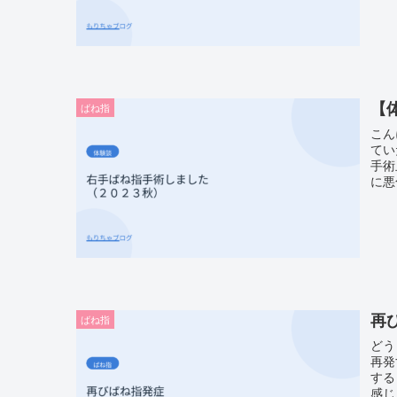
【
ばね指
こん
てい
手術
に悪
再
ばね指
どう
再発
する
感じ